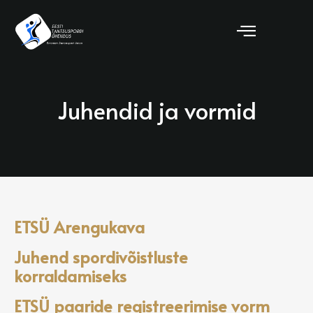
Juhendid ja vormid
ETSÜ Arengukava
Juhend spordivõistluste
korraldamiseks
ETSÜ paaride registreerimise vorm